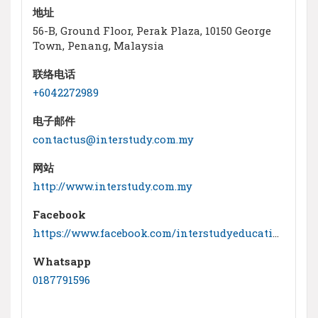
地址
56-B, Ground Floor, Perak Plaza, 10150 George
Town, Penang, Malaysia
联络电话
+6042272989
电子邮件
contactus@interstudy.com.my
网站
http://www.interstudy.com.my
Facebook
https://www.facebook.com/interstudyeducationconsultants/
Whatsapp
0187791596