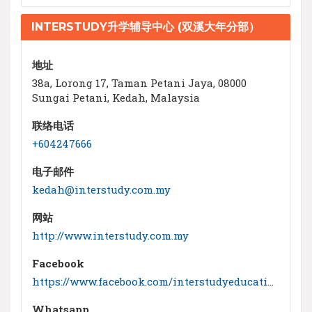
INTERSTUDY升学辅导中心 (双溪大年分部）
地址
38a, Lorong 17, Taman Petani Jaya, 08000
Sungai Petani, Kedah, Malaysia
联络电话
+604247666
电子邮件
kedah@interstudy.com.my
网站
http://www.interstudy.com.my
Facebook
https://www.facebook.com/interstudyeducationconsultants/
Whatsapp