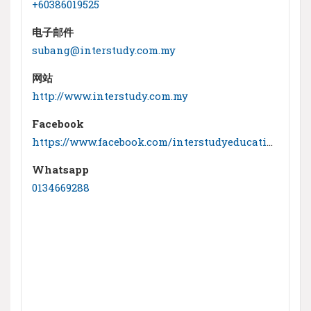
+60386019525
电子邮件
subang@interstudy.com.my
网站
http://www.interstudy.com.my
Facebook
https://www.facebook.com/interstudyeducationconsultants/
Whatsapp
0134669288