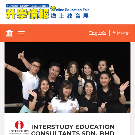
English
简体中文
Toggle
navigation
INTERSTUDY EDUCATION
CONSULTANTS SDN. BHD