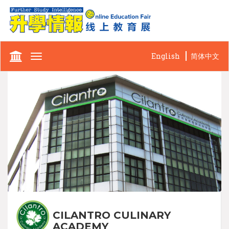
English
简体中文
Toggle
navigation
CILANTRO CULINARY
ACADEMY