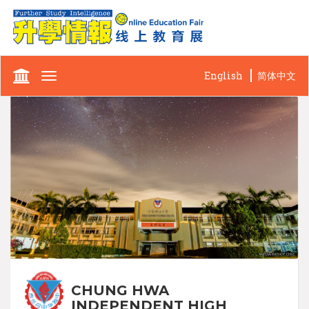
English
简体中文
Toggle
navigation
CHUNG HWA
INDEPENDENT HIGH