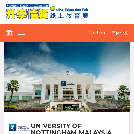
English
简体中文
Toggle
navigation
UNIVERSITY OF
NOTTINGHAM MALAYSIA