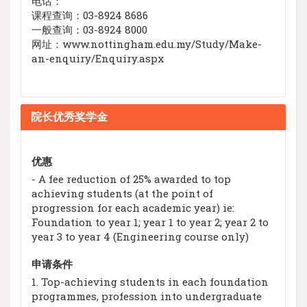
电话：
课程查询：03-8924 8686
一般查询：03-8924 8000
网址：www.nottingham.edu.my/Study/Make-
an-enquiry/Enquiry.aspx
院长优秀奖学金
优惠
- A fee reduction of 25% awarded to top
achieving students (at the point of
progression for each academic year) ie:
Foundation to year 1; year 1 to year 2; year 2 to
year 3 to year 4 (Engineering course only)
申请条件
1. Top-achieving students in each foundation
programmes, profession into undergraduate