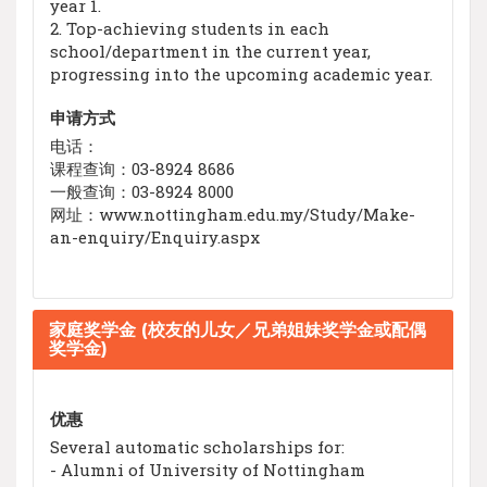
year 1.
2. Top-achieving students in each
school/department in the current year,
progressing into the upcoming academic year.
申请方式
电话：
课程查询：03-8924 8686
一般查询：03-8924 8000
网址：www.nottingham.edu.my/Study/Make-
an-enquiry/Enquiry.aspx
家庭奖学金 (校友的儿女／兄弟姐妹奖学金或配偶
奖学金)
优惠
Several automatic scholarships for:
- Alumni of University of Nottingham