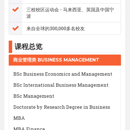
三校校区运动会 - 马来西亚、英国及中国宁
波
来自全球的300,000多名校友
课程总览
商业管理类 BUSINESS MANAGEMENT
BSc Business Economics and Management
BSc International Business Management
BSc Management
Doctorate by Research Degree in Business
MBA
MBA Finance