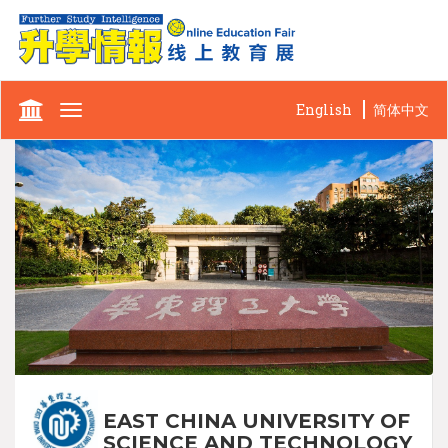
English
简体中文
Toggle
navigation
EAST CHINA UNIVERSITY OF
SCIENCE AND TECHNOLOGY