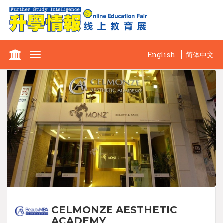
English
简体中文
Toggle
navigation
CELMONZE AESTHETIC
ACADEMY