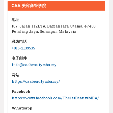
CAA 美容商管学院
地址
107, Jalan ss21/1A, Damansara Utama, 47400
Petaling Jaya, Selangor, Malaysia
联络电话
+016-2139535
电子邮件
info@caabeautymba.my
网站
https://caabeautymba.my/
Facebook
https://www.facebook.com/The1stBeautyMBA/
Whatsapp