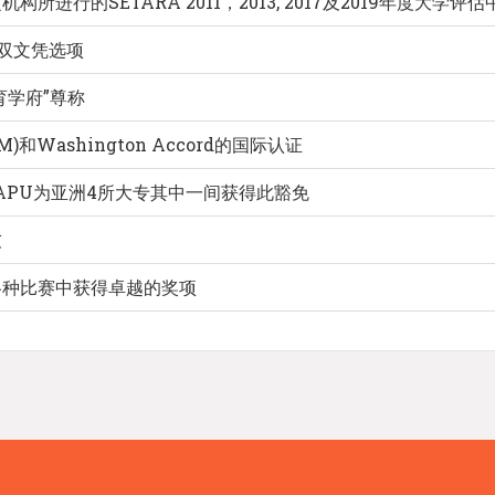
进行的SETARA 2011，2013, 2017及2019年度大
U双文凭选项
育学府”尊称
Washington Accord的国际认证
APU为亚洲4所大专其中一间获得此豁免
友
各种比赛中获得卓越的奖项