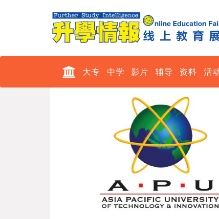
大专
中学
影片
辅导
资料
活