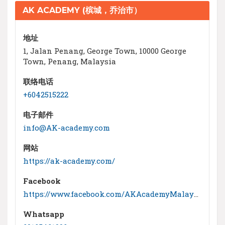
AK ACADEMY (槟城，乔治市）
地址
1, Jalan Penang, George Town, 10000 George
Town, Penang, Malaysia
联络电话
+6042515222
电子邮件
info@AK-academy.com
网站
https://ak-academy.com/
Facebook
https://www.facebook.com/AKAcademyMalaysia
Whatsapp