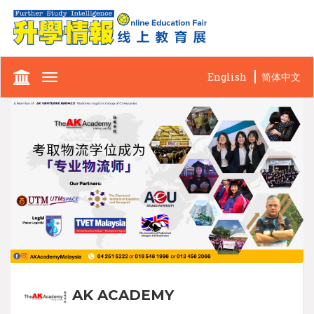
English
简体中文
Toggle
navigation
AK ACADEMY