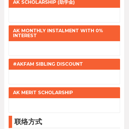
AK SCHOLARSHIP (助学金)
AK MONTHLY INSTALMENT WITH 0%
INTEREST
#AKFAM SIBLING DISCOUNT
AK MERIT SCHOLARSHIP
联络方式